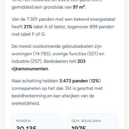
gemiddeld een grondvlak van
97 m²
.
Van de 7.301 panden met een bekend energielabel
heeft
21%
label A of beter, tegenover 899 panden
met label F of G.
De meest voorkomende gebruiksdoelen zijn
woningen (14.785), overige functies (521) en
industrie (257). Beekdaelen telt
203
rijksmonumenten
.
Naar schatting hebben
3.473 panden
(
12%
)
zonnepanelen op het dak. Dit is geschat met
beeldherkenning en kan afwijken van de
werkelijkheid.
PANDEN
GEM. BOUWJAAR
30.135
1975