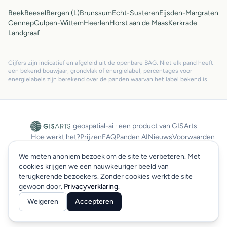
Beek
Beesel
Bergen (L)
Brunssum
Echt-Susteren
Eijsden-Margraten
Gennep
Gulpen-Wittem
Heerlen
Horst aan de Maas
Kerkrade
Landgraaf
Cijfers zijn indicatief en afgeleid uit de openbare BAG. Niet elk pand heeft
een bekend bouwjaar, grondvlak of energielabel; percentages voor
energielabels zijn berekend over de panden waarvan het label bekend is.
geospatial-ai · een product van GISArts
Hoe werkt het?
Prijzen
FAQ
Panden AI
Nieuws
Voorwaarden
Privacy
SLA
Sitemap
Log in
We meten anoniem bezoek om de site te verbeteren. Met
cookies krijgen we een nauwkeuriger beeld van
terugkerende bezoekers. Zonder cookies werkt de site
© 2026 GISArts. Alle rechten voorbehouden.
gewoon door.
Privacyverklaring
.
Weigeren
Accepteren