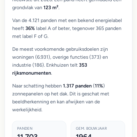
grondvlak van
123 m²
.
Van de 4.121 panden met een bekend energielabel
heeft
36%
label A of beter, tegenover 365 panden
met label F of G.
De meest voorkomende gebruiksdoelen zijn
woningen (6.931), overige functies (373) en
industrie (186). Enkhuizen telt
353
rijksmonumenten
.
Naar schatting hebben
1.317 panden
(
11%
)
zonnepanelen op het dak. Dit is geschat met
beeldherkenning en kan afwijken van de
werkelijkheid.
PANDEN
GEM. BOUWJAAR
11.703
1964