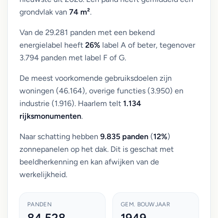
grondvlak van
74 m²
.
Van de 29.281 panden met een bekend
energielabel heeft
26%
label A of beter, tegenover
3.794 panden met label F of G.
De meest voorkomende gebruiksdoelen zijn
woningen (46.164), overige functies (3.950) en
industrie (1.916). Haarlem telt
1.134
rijksmonumenten
.
Naar schatting hebben
9.835 panden
(
12%
)
zonnepanelen op het dak. Dit is geschat met
beeldherkenning en kan afwijken van de
werkelijkheid.
PANDEN
GEM. BOUWJAAR
84.528
1949