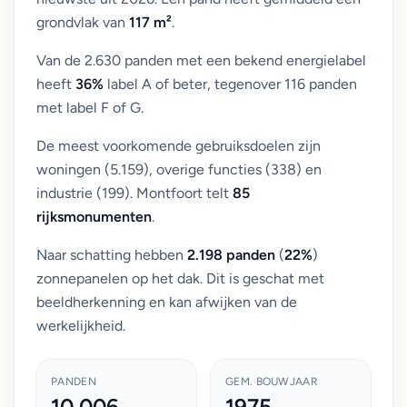
grondvlak van
117 m²
.
Van de 2.630 panden met een bekend energielabel
heeft
36%
label A of beter, tegenover 116 panden
met label F of G.
De meest voorkomende gebruiksdoelen zijn
woningen (5.159), overige functies (338) en
industrie (199). Montfoort telt
85
rijksmonumenten
.
Naar schatting hebben
2.198 panden
(
22%
)
zonnepanelen op het dak. Dit is geschat met
beeldherkenning en kan afwijken van de
werkelijkheid.
PANDEN
GEM. BOUWJAAR
10.006
1975