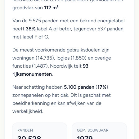
grondvlak van
112 m²
.
Van de 9.575 panden met een bekend energielabel
heeft
38%
label A of beter, tegenover 537 panden
met label F of G.
De meest voorkomende gebruiksdoelen zijn
woningen (14.735), logies (1.850) en overige
functies (1.487). Noordwijk telt
93
rijksmonumenten
.
Naar schatting hebben
5.100 panden
(
17%
)
zonnepanelen op het dak. Dit is geschat met
beeldherkenning en kan afwijken van de
werkelijkheid.
PANDEN
GEM. BOUWJAAR
30.528
1979