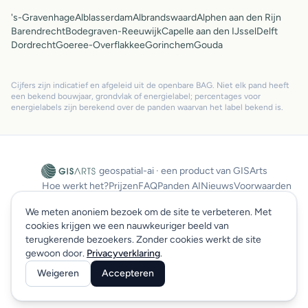
's-Gravenhage
Alblasserdam
Albrandswaard
Alphen aan den Rijn
Barendrecht
Bodegraven-Reeuwijk
Capelle aan den IJssel
Delft
Dordrecht
Goeree-Overflakkee
Gorinchem
Gouda
Cijfers zijn indicatief en afgeleid uit de openbare BAG. Niet elk pand heeft
een bekend bouwjaar, grondvlak of energielabel; percentages voor
energielabels zijn berekend over de panden waarvan het label bekend is.
geospatial-ai · een product van GISArts
Hoe werkt het?
Prijzen
FAQ
Panden AI
Nieuws
Voorwaarden
Privacy
SLA
Sitemap
Log in
We meten anoniem bezoek om de site te verbeteren. Met
cookies krijgen we een nauwkeuriger beeld van
terugkerende bezoekers. Zonder cookies werkt de site
© 2026 GISArts. Alle rechten voorbehouden.
gewoon door.
Privacyverklaring
.
Weigeren
Accepteren