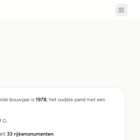
elde bouwjaar is
1978
; het oudste pand met een
f G.
elt
33 rijksmonumenten
.