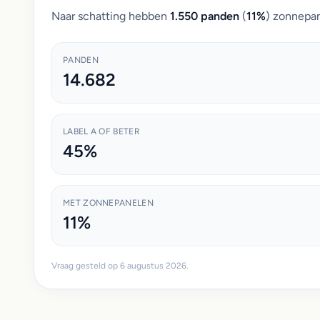
Naar schatting hebben
1.550 panden
(
11%
) zonnepan
PANDEN
14.682
LABEL A OF BETER
45%
MET ZONNEPANELEN
11%
Vraag gesteld op 6 augustus 2026.