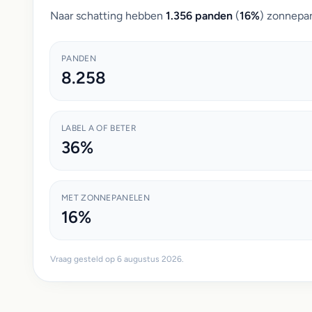
Naar schatting hebben
1.356 panden
(
16%
) zonnepan
PANDEN
8.258
LABEL A OF BETER
36%
MET ZONNEPANELEN
16%
Vraag gesteld op 6 augustus 2026.