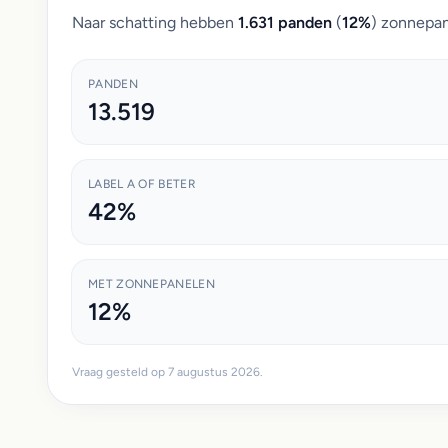
Naar schatting hebben
1.631 panden
(
12%
) zonnepan
PANDEN
13.519
LABEL A OF BETER
42%
MET ZONNEPANELEN
12%
Vraag gesteld op 7 augustus 2026.