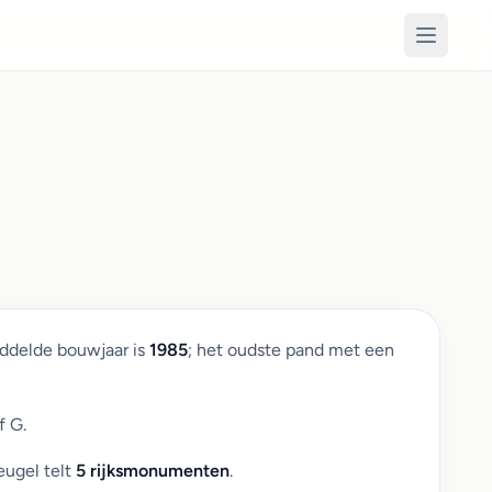
iddelde bouwjaar is
1985
; het oudste pand met een
f G.
eugel telt
5 rijksmonumenten
.