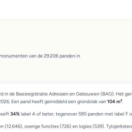
en monumenten van de 29.206 panden in
rd in de Basisregistratie Adressen en Gebouwen (BAG). Het ge
 2026. Een pand heeft gemiddeld een grondvlak van
104 m²
.
heeft
34%
label A of beter, tegenover 590 panden met label F o
12.646), overige functies (726) en logies (539). Tytsjerkstera