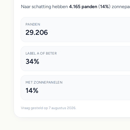
Naar schatting hebben
4.165 panden
(
14%
) zonnepan
PANDEN
29.206
LABEL A OF BETER
34%
MET ZONNEPANELEN
14%
Vraag gesteld op 7 augustus 2026.