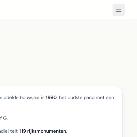
middelde bouwjaar is
1980
; het oudste pand met een
f G.
diel telt
119 rijksmonumenten
.