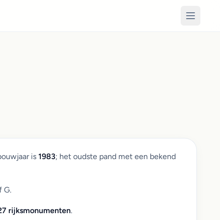
bouwjaar is
1983
; het oudste pand met een bekend
f G.
27 rijksmonumenten
.