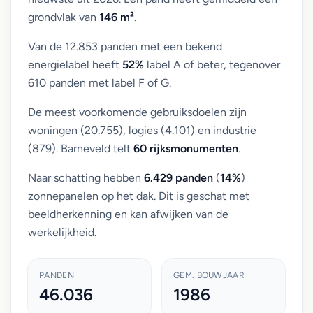
grondvlak van
146 m²
.
Van de 12.853 panden met een bekend
energielabel heeft
52%
label A of beter, tegenover
610 panden met label F of G.
De meest voorkomende gebruiksdoelen zijn
woningen (20.755), logies (4.101) en industrie
(879). Barneveld telt
60 rijksmonumenten
.
Naar schatting hebben
6.429 panden
(
14%
)
zonnepanelen op het dak. Dit is geschat met
beeldherkenning en kan afwijken van de
werkelijkheid.
PANDEN
GEM. BOUWJAAR
46.036
1986