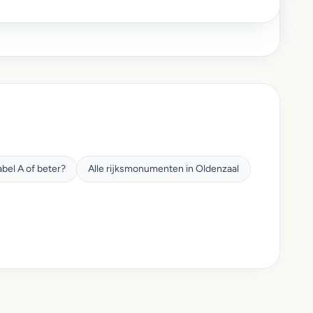
bel A of beter?
Alle rijksmonumenten in Oldenzaal