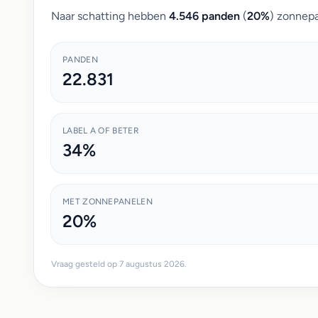
Naar schatting hebben
4.546 panden
(
20%
) zonnepa
PANDEN
22.831
LABEL A OF BETER
34%
MET ZONNEPANELEN
20%
Vraag gesteld op 7 augustus 2026.