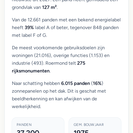
grondvlak van
127 m²
.
Van de 12.661 panden met een bekend energielabel
heeft
39%
label A of beter, tegenover 848 panden
met label F of G.
De meest voorkomende gebruiksdoelen zijn
woningen (21.016), overige functies (1.153) en
industrie (493). Roermond telt
275
rijksmonumenten
.
Naar schatting hebben
6.015 panden
(
16%
)
zonnepanelen op het dak. Dit is geschat met
beeldherkenning en kan afwijken van de
werkelijkheid.
PANDEN
GEM. BOUWJAAR
37.200
1975