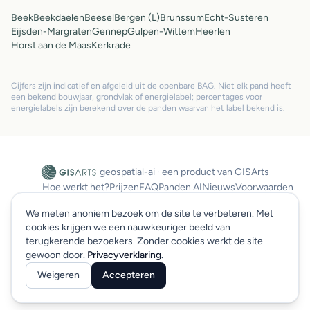
Beek
Beekdaelen
Beesel
Bergen (L)
Brunssum
Echt-Susteren
Eijsden-Margraten
Gennep
Gulpen-Wittem
Heerlen
Horst aan de Maas
Kerkrade
Cijfers zijn indicatief en afgeleid uit de openbare BAG. Niet elk pand heeft
een bekend bouwjaar, grondvlak of energielabel; percentages voor
energielabels zijn berekend over de panden waarvan het label bekend is.
geospatial-ai · een product van GISArts
Hoe werkt het?
Prijzen
FAQ
Panden AI
Nieuws
Voorwaarden
Privacy
SLA
Sitemap
Log in
We meten anoniem bezoek om de site te verbeteren. Met
cookies krijgen we een nauwkeuriger beeld van
terugkerende bezoekers. Zonder cookies werkt de site
© 2026 GISArts. Alle rechten voorbehouden.
gewoon door.
Privacyverklaring
.
Weigeren
Accepteren