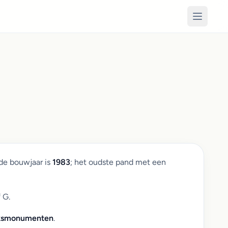
de bouwjaar is
1983
; het oudste pand met een
 G.
jksmonumenten
.