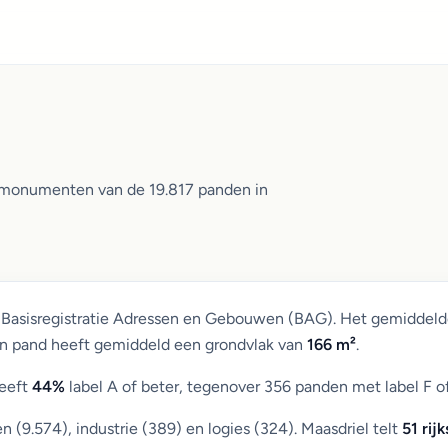
n monumenten van de 19.817 panden in
e Basisregistratie Adressen en Gebouwen (BAG). Het gemiddeld
Een pand heeft gemiddeld een grondvlak van
166 m²
.
heeft
44%
label A of beter, tegenover 356 panden met label F o
9.574), industrie (389) en logies (324). Maasdriel telt
51 ri