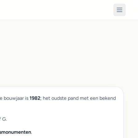
e bouwjaar is
1982
; het oudste pand met een bekend
f G.
jksmonumenten
.