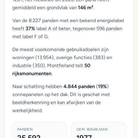
gemiddeld een grondvlak van
146 m²
.
Van de 8.227 panden met een bekend energielabel
heeft
37%
label A of beter, tegenover 596 panden
met label F of G.
De meest voorkomende gebruiksdoelen zijn
woningen (13.954), overige functies (383) en
industrie (350). Montferland telt
50
rijksmonumenten
.
Naar schatting hebben
4.844 panden
(
19%
)
zonnepanelen op het dak. Dit is geschat met
beeldherkenning en kan afwijken van de
werkelijkheid.
PANDEN
GEM. BOUWJAAR
25.592
1977