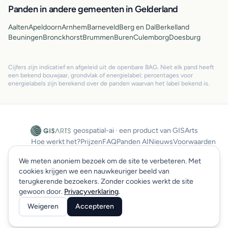
Panden in andere gemeenten in Gelderland
Aalten
Apeldoorn
Arnhem
Barneveld
Berg en Dal
Berkelland
Beuningen
Bronckhorst
Brummen
Buren
Culemborg
Doesburg
Cijfers zijn indicatief en afgeleid uit de openbare BAG. Niet elk pand heeft
een bekend bouwjaar, grondvlak of energielabel; percentages voor
energielabels zijn berekend over de panden waarvan het label bekend is.
geospatial-ai · een product van GISArts
Hoe werkt het?
Prijzen
FAQ
Panden AI
Nieuws
Voorwaarden
Privacy
SLA
Sitemap
Log in
We meten anoniem bezoek om de site te verbeteren. Met
cookies krijgen we een nauwkeuriger beeld van
terugkerende bezoekers. Zonder cookies werkt de site
© 2026 GISArts. Alle rechten voorbehouden.
gewoon door.
Privacyverklaring
.
Weigeren
Accepteren