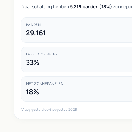
Naar schatting hebben
5.219 panden
(
18%
) zonnepan
PANDEN
29.161
LABEL A OF BETER
33%
MET ZONNEPANELEN
18%
Vraag gesteld op 6 augustus 2026.