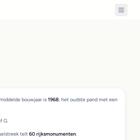
emiddelde bouwjaar is
1968
; het oudste pand met een
f G.
elstreek telt
60 rijksmonumenten
.