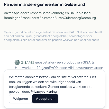
Panden in andere gemeenten in Gelderland
Aalten
Apeldoorn
Arnhem
Barneveld
Berg en Dal
Berkelland
Beuningen
Bronckhorst
Brummen
Buren
Culemborg
Doesburg
Cijfers zijn indicatief en afgeleid uit de openbare BAG. Niet elk pand heeft
een bekend bouwjaar, grondvlak of energielabel; percentages voor
energielabels zijn berekend over de panden waarvan het label bekend is.
geospatial-ai · een product van GISArts
Hoe werkt het?
Prijzen
FAQ
Panden AI
Nieuws
Voorwaarden
Privacy
SLA
Sitemap
Log in
We meten anoniem bezoek om de site te verbeteren. Met
cookies krijgen we een nauwkeuriger beeld van
terugkerende bezoekers. Zonder cookies werkt de site
© 2026 GISArts. Alle rechten voorbehouden.
gewoon door.
Privacyverklaring
.
Weigeren
Accepteren