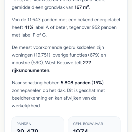
gemiddeld een grondvlak van
167 m²
.
Van de 11.643 panden met een bekend energielabel
heeft
41%
label A of beter, tegenover 952 panden
met label F of G.
De meest voorkomende gebruiksdoelen zijn
woningen (19.751), overige functies (679) en
industrie (590). West Betuwe telt
272
rijksmonumenten
.
Naar schatting hebben
5.808 panden
(
15%
)
zonnepanelen op het dak. Dit is geschat met
beeldherkenning en kan afwijken van de
werkelijkheid.
PANDEN
GEM. BOUWJAAR
39.479
1974